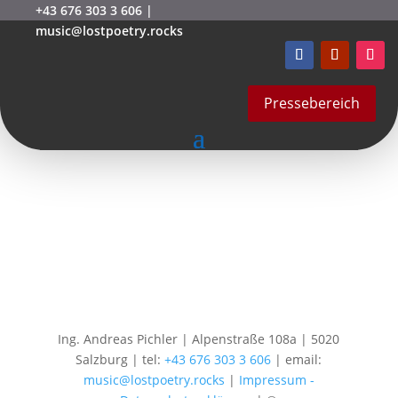
+43 676 303 3 606
|
music@lostpoetry.rocks
OLYMPUS DIGITAL
CAMERA
Pressebereich
von
mstarek
|
Okt. 15, 2020
Ing. Andreas Pichler | Alpenstraße 108a | 5020
Salzburg | tel:
+43 676 303 3 606
| email:
music@lostpoetry.rocks
|
Impressum -