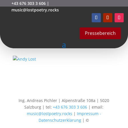
+43 676 303 3 606
|
music@lostpoetry.rocks
Leere Stadt
von
mstarek
|
Okt. 15, 2020
Pressebereich
Ing. Andreas Pichler | Alpenstraße 108a | 5020
Salzburg | tel:
+43 676 303 3 606
| email:
music@lostpoetry.rocks
|
Impressum -
Datenschutzerklärung
| ©