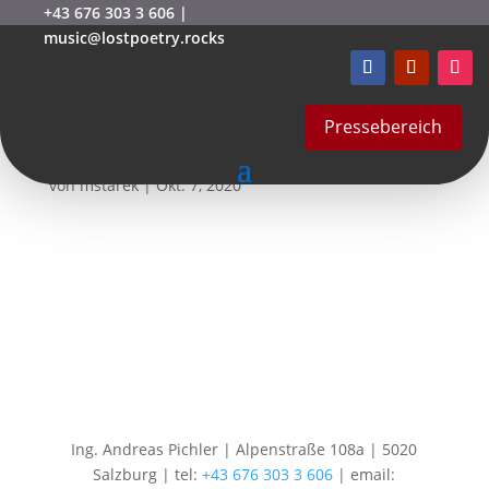
+43 676 303 3 606
|
music@lostpoetry.rocks
lostpoetry-
rockhouse_acoustic_sum
Pressebereich
mer14
von
mstarek
|
Okt. 7, 2020
Ing. Andreas Pichler | Alpenstraße 108a | 5020
Salzburg | tel:
+43 676 303 3 606
| email: