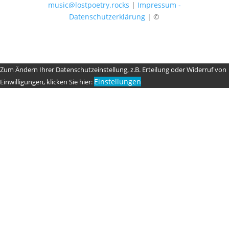
music@lostpoetry.rocks
|
Impressum -
Datenschutzerklärung
| ©
Zum Ändern Ihrer Datenschutzeinstellung, z.B. Erteilung oder Widerruf von
Einstellungen
Einwilligungen, klicken Sie hier: