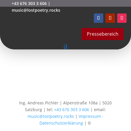
+43 676 303 3 606
|
music@lostpoetry.rocks
Andy_Lost_Lederjacke
von
mstarek
|
Okt. 7, 2020
Pressebereich
Ing. Andreas Pichler | Alpenstraße 108a | 5020
Salzburg | tel:
+43 676 303 3 606
| email:
music@lostpoetry.rocks
|
Impressum -
Datenschutzerklärung
| ©