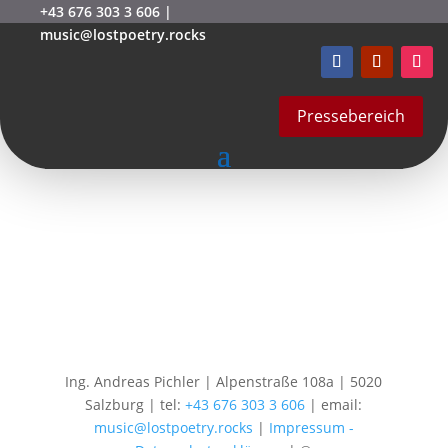
+43 676 303 3 606
|
music@lostpoetry.rocks
activity_lions_rockhouse6
1
Pressebereich
von
mstarek
|
Okt. 7, 2020
Ing. Andreas Pichler | Alpenstraße 108a | 5020
Salzburg | tel:
+43 676 303 3 606
| email:
music@lostpoetry.rocks
|
Impressum -