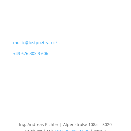
Schaut vorbei
music@lostpoetry.rocks
+43 676 303 3 606
Alpenstraße 108a
5020 Salzburg
Ing. Andreas Pichler | Alpenstraße 108a | 5020