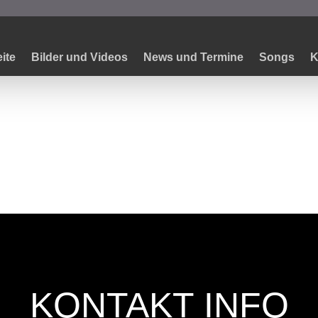
8_14
eite
Bilder und Videos
News und Termine
Songs
K
KONTAKT INFO