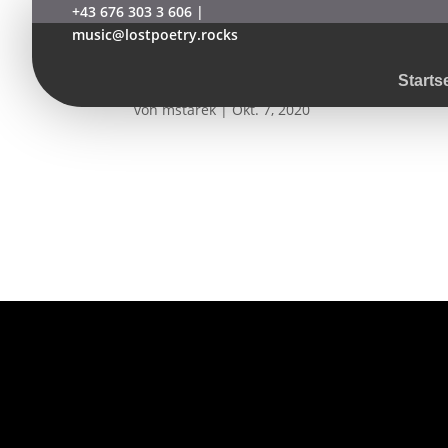
+43 676 303 3 606
|
music@lostpoetry.rocks
acoustic-summer-201
Starts
von
mstarek
|
Okt. 7, 2020