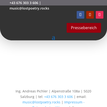
+43 676 303 3 606
|
music@lostpoetry.rocks
acoustic-summer-
2018_11
Pressebereich
von
mstarek
|
Okt. 7, 2020
Ing. Andreas Pichler | Alpenstraße 108a | 5020
Salzburg | tel:
+43 676 303 3 606
| email:
music@lostpoetry.rocks
|
Impressum -